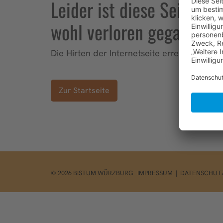
Leider ist diese Seite
wohl verloren gegangen.
Die Hirten der Internetseite erreichen Si
Zur Startseite
© 2026 BISTUM WÜRZBURG
IMPRESSUM
|
DATENSCHUT